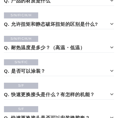
产品的材质是什么
S
N
F
C
K
H
允许扭矩和静态破坏扭矩的区别是什么?
S
N
F
C
K
H
耐热温度是多少？（高温・低温）
S
N
F
C
是否可以涂装？
S
F
快速更换接头是什么？有怎样的机能？
S
F