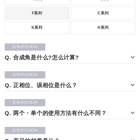
F系列
C系列
K系列
H系列
S
N
F
C
K
H
合成角是什么?怎么计算?
S
N
F
C
K
H
正相位、误相位是什么？
S
N
F
C
K
H
两个・单个的使用方法有什么不同？
S
N
F
C
K
H